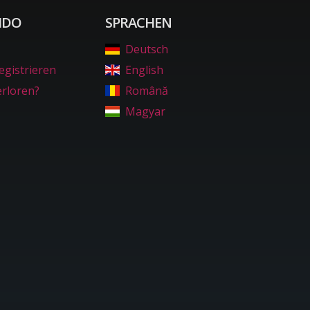
IDO
SPRACHEN
Deutsch
egistrieren
English
erloren?
Română
Magyar