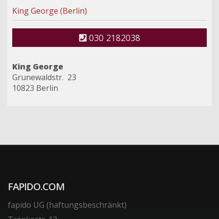
King George (Berlin)
030 2182038
King George
Grunewaldstr. 23
10823 Berlin
FAPIDO.COM
fapido UG (haftungsbeschränkt)