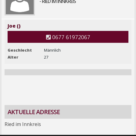
- RIED IM INNKREIS
Joe ()
0677 61972067
Geschlecht
Männlich
Alter
27
AKTUELLE ADRESSE
Ried im Innkreis