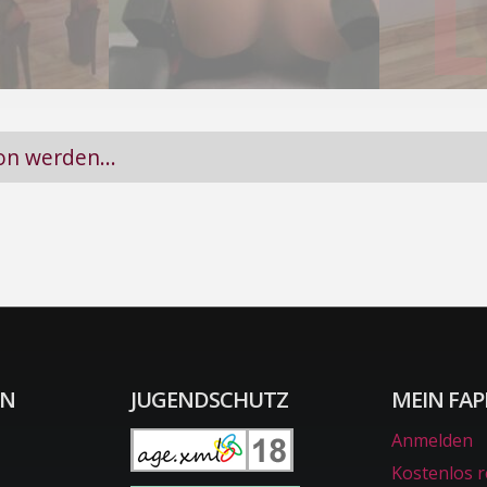
L
on werden...
ON
JUGENDSCHUTZ
MEIN FAP
Anmelden
Kostenlos r