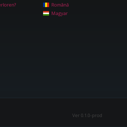
erloren?
Română
Magyar
Ver 0.1.0-prod