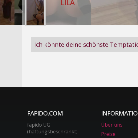
LILA
Ich könnte deine schönste Temptati
FAPIDO.COM
INFORMATI
fapido UG
Über uns
(haftungsbeschränkt)
Preise