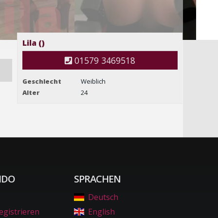
ila
Lila ()
01579 3469518
Geschlecht
Weiblich
Alter
24
IDO
SPRACHEN
Deutsch
egistrieren
English