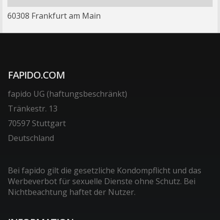
60308 Frankfurt am Main
FAPIDO.COM
fapido UG (haftungsbeschränkt)
Tränkestr. 13
70597 Stuttgart
Deutschland
Bei fapido gilt die gesetzliche Kondompflicht und das
Werbeverbot für sexuelle Dienste ohne Schutz. Bei
Nichtbeachtung haftet der Nutzer.