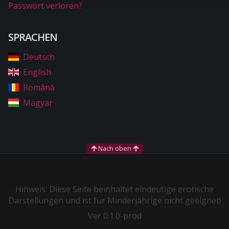
Passwort verloren?
SPRACHEN
Deutsch
English
Română
Magyar
Nach oben
Hinweis: Diese Seite beinhaltet eindeutige erotische
Darstellungen und ist für Minderjährige nicht geeignet!
Ver 0.1.0-prod