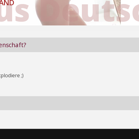
us Deuts
LAND
denschaft?
plodiere ;)