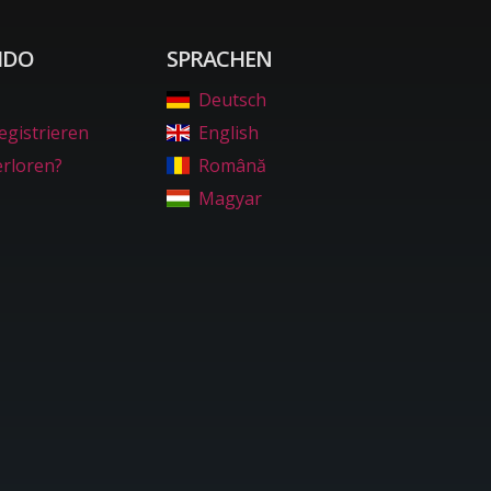
IDO
SPRACHEN
Deutsch
egistrieren
English
erloren?
Română
Magyar