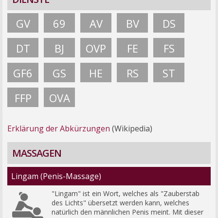
GV
69
AV
BV
DS
DT
BJ
OVP
FE
FS
GF6
GS
HE
RS
ST
FFP
OVA
Erklärung der Abkürzungen
(Wikipedia)
MASSAGEN
Lingam (Penis-Massage)
"Lingam" ist ein Wort, welches als "Zauberstab 
des Lichts" übersetzt werden kann, welches 
natürlich den männlichen Penis meint. Mit dieser 