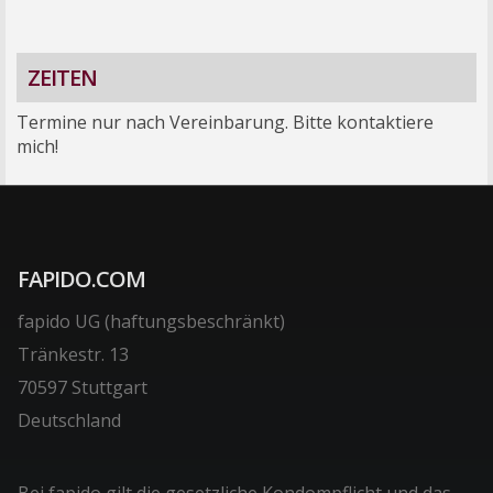
ZEITEN
Termine nur nach Vereinbarung. Bitte kontaktiere
mich!
FAPIDO.COM
fapido UG (haftungsbeschränkt)
Tränkestr. 13
70597 Stuttgart
Deutschland
Bei fapido gilt die gesetzliche Kondompflicht und das