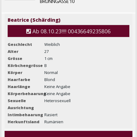
BRUNNGASSE 10
Beatrice (Schärding)
Ab 08.10.23!!!! 00436649235806
Geschlecht
Weiblich
Alter
27
Grösse
1 cm
Körbchengrösse
B
Körper
Normal
Haarfarbe
Blond
Haarlänge
Keine Angabe
Körperbehaarung
Keine Angabe
Sexuelle
Heterosexuell
Ausrichtung
Intimbehaarung
Rasiert
Herkunftsland
Rumänien