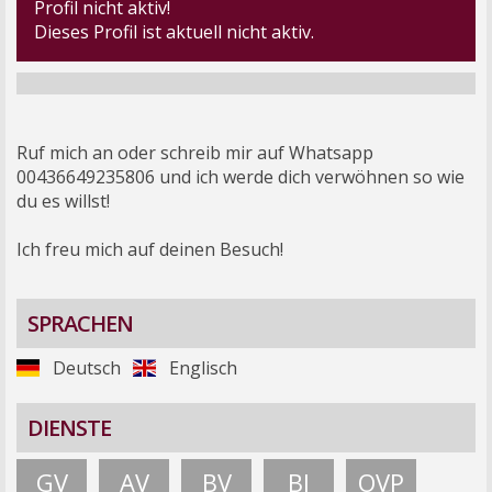
Profil nicht aktiv!
Dieses Profil ist aktuell nicht aktiv.
Ruf mich an oder schreib mir auf Whatsapp
00436649235806 und ich werde dich verwöhnen so wie
du es willst!
Ich freu mich auf deinen Besuch!
SPRACHEN
Deutsch
Englisch
DIENSTE
GV
AV
BV
BJ
OVP