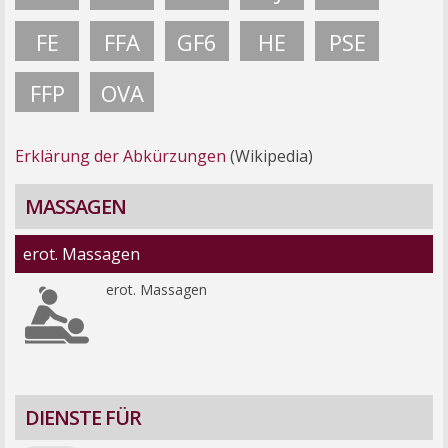
FE
FFA
GF6
HE
PSE
FFP
OVA
Erklärung der Abkürzungen
(Wikipedia)
MASSAGEN
erot. Massagen
erot. Massagen
DIENSTE FÜR