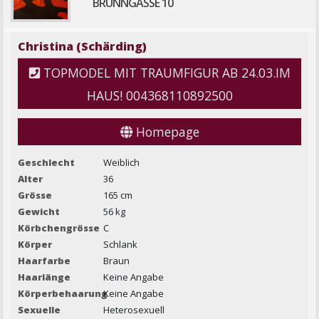
BRUNNGASSE 10
Christina (Schärding)
TOPMODEL MIT TRAUMFIGUR AB 24.03.IM
HAUS! 004368110892500
Homepage
Geschlecht
Weiblich
Alter
36
Grösse
165 cm
Gewicht
56 kg
Körbchengrösse
C
Körper
Schlank
Haarfarbe
Braun
Haarlänge
Keine Angabe
Körperbehaarung
Keine Angabe
Sexuelle
Heterosexuell