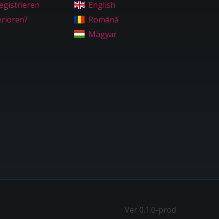
egistrieren
English
erloren?
Română
Magyar
Ver 0.1.0-prod