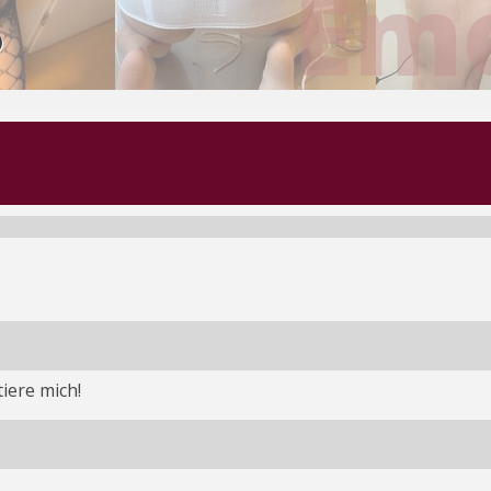
Eme
)
iere mich!