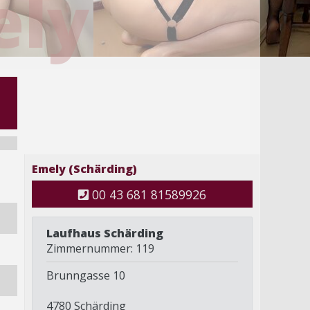
ly
Emely (Schärding)
00 43 681 81589926
Laufhaus Schärding
Zimmernummer: 119
Brunngasse 10
4780 Schärding