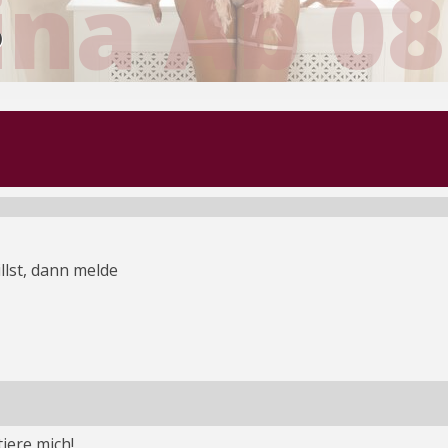
ina Ab 08
)
llst, dann melde
iere mich!