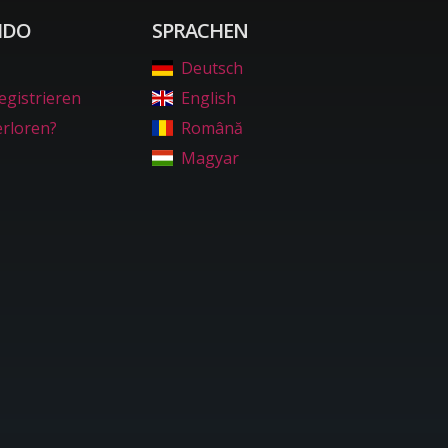
IDO
SPRACHEN
Deutsch
egistrieren
English
erloren?
Română
Magyar