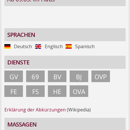
SPRACHEN
Deutsch
Englisch
Spanisch
DIENSTE
GV
69
BV
BJ
OVP
FE
FS
HE
OVA
Erklärung der Abkürzungen
(Wikipedia)
MASSAGEN