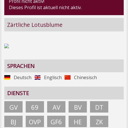
Profil nicht aktiv!
Dieses Profil ist aktuell nicht aktiv.
Zärtliche Lotusblume
SPRACHEN
Deutsch
Englisch
Chinesisch
DIENSTE
GV
69
AV
BV
DT
BJ
OVP
GF6
HE
ZK