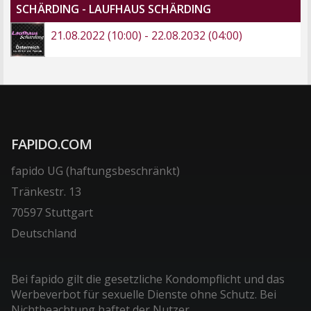
SCHÄRDING - LAUFHAUS SCHÄRDING
21.08.2022 (10:00) - 22.08.2032 (04:00)
FAPIDO.COM
fapido UG (haftungsbeschränkt)
Tränkestr. 13
70597 Stuttgart
Deutschland
Bei fapido gilt die gesetzliche Kondompflicht und das
Werbeverbot für sexuelle Dienste ohne Schutz. Bei
Nichtbeachtung haftet der Nutzer.