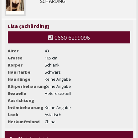
SCHÄRDING
Lisa (Schärding)
0660 6299096
Alter
43
Grösse
165 cm
Körper
Schlank
Haarfarbe
Schwarz
Haarlänge
Keine Angabe
Körperbehaarung
Keine Angabe
Sexuelle
Heterosexuell
Ausrichtung
Intimbehaarung
Keine Angabe
Look
Asiatisch
Herkunftsland
China