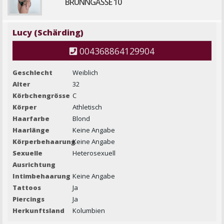
BRUNNGASSE 10
Lucy (Schärding)
004368864129904
Geschlecht
Weiblich
Alter
32
Körbchengrösse
C
Körper
Athletisch
Haarfarbe
Blond
Haarlänge
Keine Angabe
Körperbehaarung
Keine Angabe
Sexuelle
Heterosexuell
Ausrichtung
Intimbehaarung
Keine Angabe
Tattoos
Ja
Piercings
Ja
Herkunftsland
Kolumbien