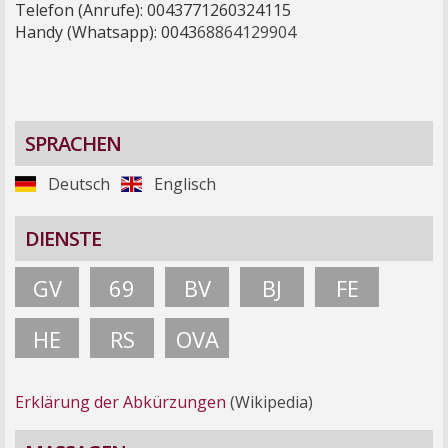
Telefon (Anrufe): 0043771260324115
Handy (Whatsapp): 0043
68864129904
SPRACHEN
Deutsch
Englisch
DIENSTE
GV
69
BV
BJ
FE
HE
RS
OVA
Erklärung der Abkürzungen
(Wikipedia)