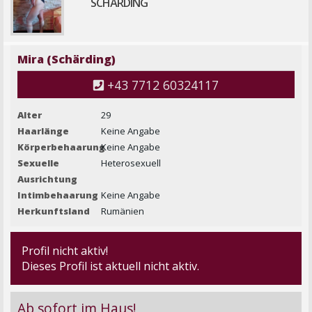
SCHÄRDING
Mira (Schärding)
+43 7712 60324117
Alter
29
Haarlänge
Keine Angabe
Körperbehaarung
Keine Angabe
Sexuelle
Heterosexuell
Ausrichtung
Intimbehaarung
Keine Angabe
Herkunftsland
Rumänien
Profil nicht aktiv!
Dieses Profil ist aktuell nicht aktiv.
Ab sofort im Haus!