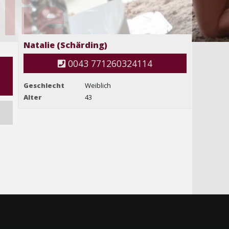
lie
Natalie (Schärding)
0043 771260324114
Geschlecht
Weiblich
Alter
43