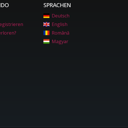
IDO
SPRACHEN
Deutsch
egistrieren
English
erloren?
Română
Magyar