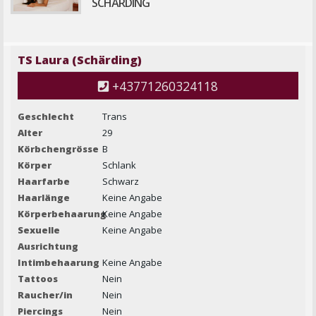
SCHÄRDING
TS Laura (Schärding)
+43771260324118
Geschlecht
Trans
Alter
29
Körbchengrösse
B
Körper
Schlank
Haarfarbe
Schwarz
Haarlänge
Keine Angabe
Körperbehaarung
Keine Angabe
Sexuelle
Keine Angabe
Ausrichtung
Intimbehaarung
Keine Angabe
Tattoos
Nein
Raucher/in
Nein
Piercings
Nein