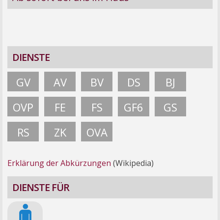
DIENSTE
GV
AV
BV
DS
BJ
OVP
FE
FS
GF6
GS
RS
ZK
OVA
Erklärung der Abkürzungen
(Wikipedia)
DIENSTE FÜR