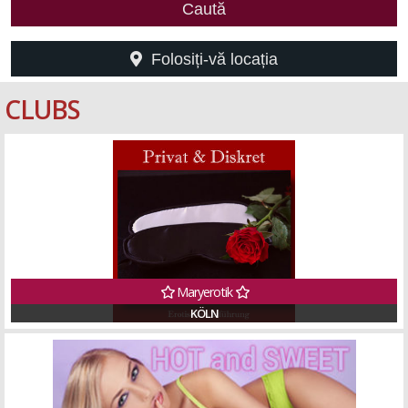
Caută
Folosiți-vă locația
CLUBS
Maryerotik
KÖLN