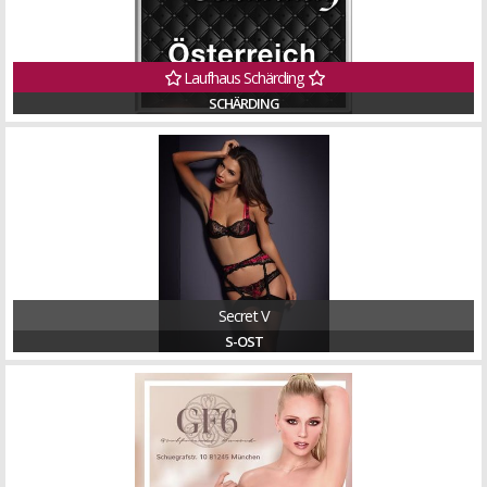
Laufhaus Schärding
SCHÄRDING
Secret V
S-OST