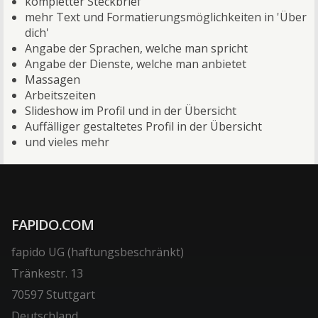
kompletter Steckbrief
mehr Text und Formatierungsmöglichkeiten in 'Über
dich'
Angabe der Sprachen, welche man spricht
Angabe der Dienste, welche man anbietet
Massagen
Arbeitszeiten
Slideshow im Profil und in der Übersicht
Auffälliger gestaltetes Profil in der Übersicht
und vieles mehr
FAPIDO.COM
fapido UG (haftungsbeschränkt)
Tränkestr. 13
70597 Stuttgart
Deutschland